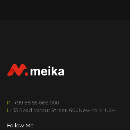
P:
+99 88 55 666 000
L:
13 Road Mirpur Street, 600New York, USA
Follow Me